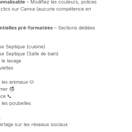
nnalisable
– Modifiez les couleurs, polices
s clics sur Canva (aucune compétence en
ntielles pré-formatées
– Sections dédiées
e Septique (cuisine)
e Septique (Salle de bain)
 le lavage
iettes
 les animaux 🐶
umer 🚭
ce 📞
 les poubelles
⚠
artage sur les réseaux sociaux