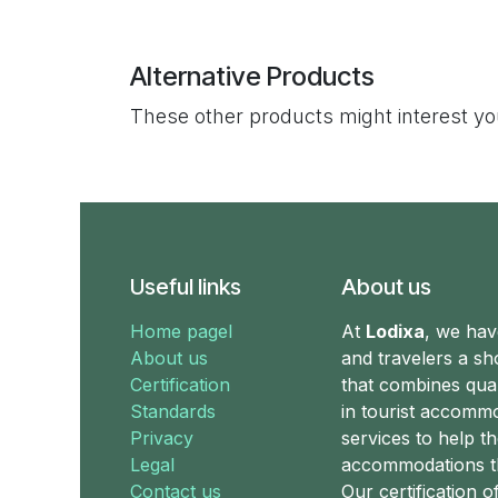
Alternative Products
These other products might interest y
Useful links
About us
Home pagel
At
Lodixa
, we hav
About us
and travelers a s
Certification
that combines qual
Standards
in tourist accomm
Privacy
services to help t
Legal
accommodations t
Contact us
Our certification o