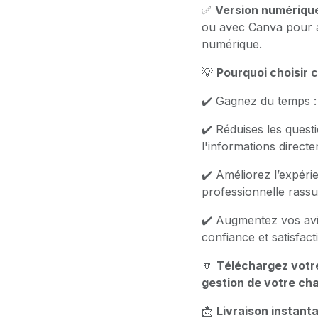
✅
Version numérique
ou avec Canva pour af
numérique.
💡
Pourquoi choisir 
✔️ Gagnez du temps : 
✔️ Réduises les questi
l'informations directe
✔️ Améliorez l’expéri
professionnelle rassur
✔️ Augmentez vos avis
confiance et satisfact
🔽
Téléchargez votre
gestion de votre cha
📩
Livraison instant