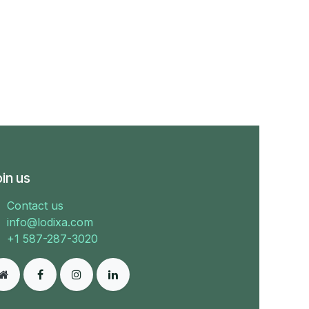
in us
Contact us
info@lodixa.com
+1 587-287-3020