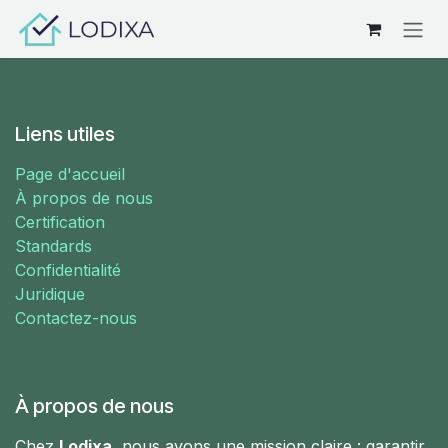
Se rendre au contenu
Liens utiles
Page d'accueil
À propos de nous
Certification
Standards
Confidentialité
Juridique
Contactez-nous
À propos de nous
Chez
Lodixa
, nous avons une mission claire : garantir