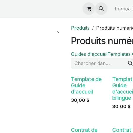
étaires
Boutique
Actualités
Françai
Produits
Produits numéri
Produits numé
Guides d'accueil
Templates 
Populaire
Template de
Templat
Guide
Guide
d'accueil
d'accuei
bilingue
30,00
$
30,00
$
Contrat de
Contrat