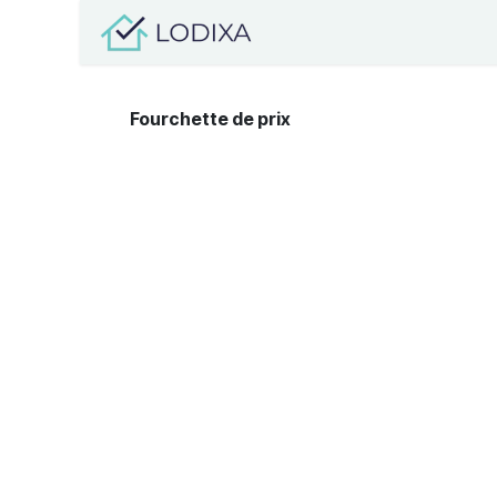
Se rendre au contenu
Organisations
Propri
Fourchette de prix