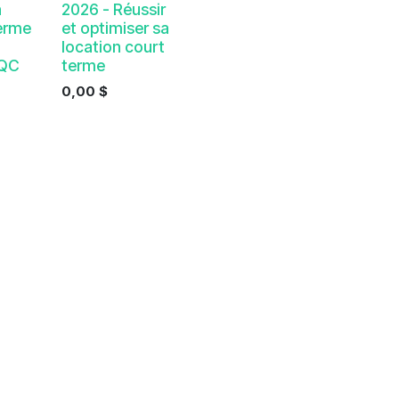
n
2026 - Réussir
erme
et optimiser sa
location court
 QC
terme
0,00
$