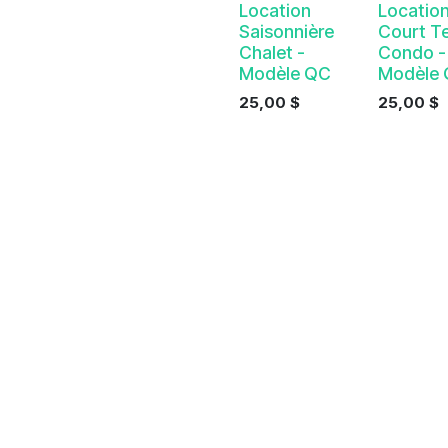
Nouveau !
Location
Locatio
Saisonnière
Court T
Chalet -
Condo -
Modèle QC
Modèle
25,00
$
25,00
$