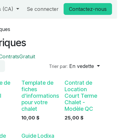
s (CA)
Se connecter
Contactez-nous
ques
riques
Contrats
Gratuit
En vedette
Trier par:
e de
Template de
Contrat de
fiches
Location
l
d'informations
Court Terme
pour votre
Chalet -
chalet
Modèle QC
10,00
$
25,00
$
Gratuit
 de
Guide Lodixa