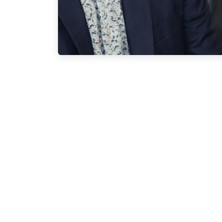
Lodixa sera présente au Rendez-vous d’affai
un événement phare qui rassemble les ent
autour du réseautage et du développement d
Une belle occasion d’
Le RVA est un contexte idéal pour discuter de
notamment :
L’optimisation et la structuration de proje
Les enjeux propres aux entreprises de 
La réalité des entrepreneurs francopho
Les opportunités de collaboration et de