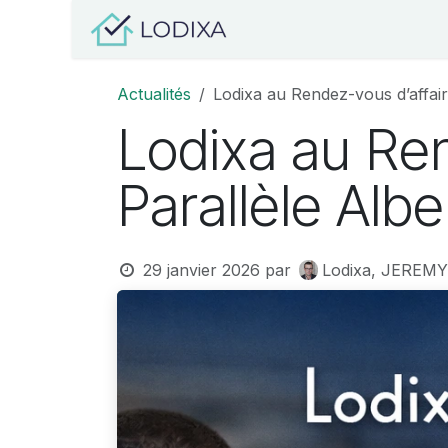
Se rendre au contenu
Organisations
Propri
Actualités
Lodixa au Rendez-vous d’affair
Lodixa au Ren
Parallèle Albe
29 janvier 2026
par
Lodixa, JEREM