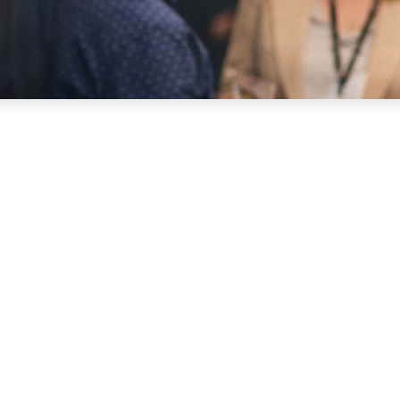
res (RVA) organisé par Parallèle Alberta le 6 et 7 février 
repreneurs et acteurs économiques francophones de l’Albe
es affaires.
échanger
 sujets concrets liés à l’entrepreneuriat et à l’innovation,
ts d’affaires ;
services et aux plateformes numériques ;
nes en Alberta ;
 partenariats.