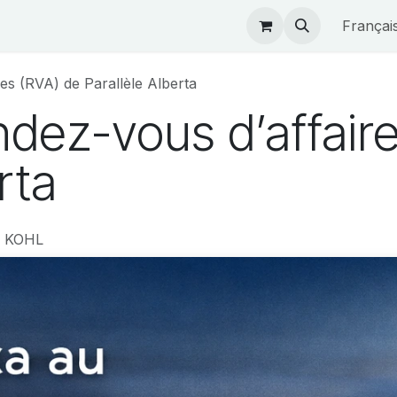
étaires
Boutique
Actualités
Françai
es (RVA) de Parallèle Alberta
dez-vous d’affair
rta
Y KOHL